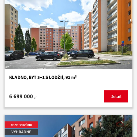
KLADNO, BYT 3+1 S LODŽIÍ, 91 m²
6 699 000
,-
Detail
rezervováno
VÝHRADNĚ