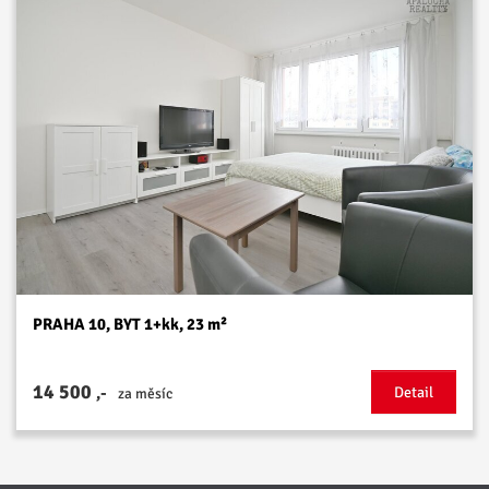
PRAHA 10, BYT 1+kk, 23 m²
14 500
,-
Detail
za měsíc