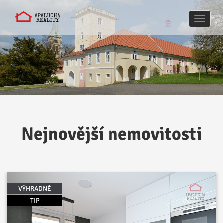
Naviga
Nejnovější nemovitosti
VÝHRADNĚ
TIP