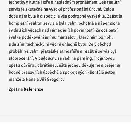
jednotky v Kutné Hoře a následným pronájmem. Její realitní
servis je skutečně na vysoké profesionální úrovni. Celou
dobu nám byla k dispozici a vše podrobně vysvětlila. Zajistila
kompletní realitní servis a byla velmi ochotná a nápomocná
i v dalších věcech nad rámec jejích povinností. Za což patří
i velké poděkování jejímu manželovi, který nám pomohl
s dalšími technickými věcmi ohledně bytu. Celý obchod
proběhl ve velmi přátelské atmosféře a realitní servis byl
stoprocentní. V budoucnu se rádi na paní ing. Trojanovou
opět s důvěrou obrátíme. Ještě jednou děkujeme a přejeme
hodně pracovních úspěchů a spokojených klientů S úctou
manželé Hana a Jiří Gregorovi
Zpět na
Reference