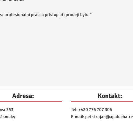
a profesionální práci a přístup při prodeji bytu.“
Adresa:
Kontakt:
ova 353
Tel:
+420 776 707 306
Zásmuky
E-mail:
petr.trojan@
apalucha-rea