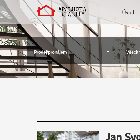
Úvod
Prodej/pronájem
Všechn
Jan Sv