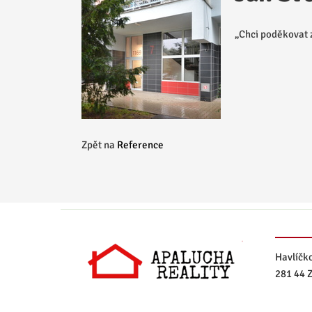
„Chci poděkovat z
Zpět na
Reference
Havlíčk
281 44 