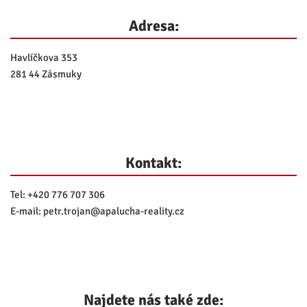
Adresa:
Havlíčkova 353
281 44 Zásmuky
Kontakt:
Tel:
+420 776 707 306
E-mail:
petr.trojan@
apalucha-reality.cz
Najdete nás také zde: