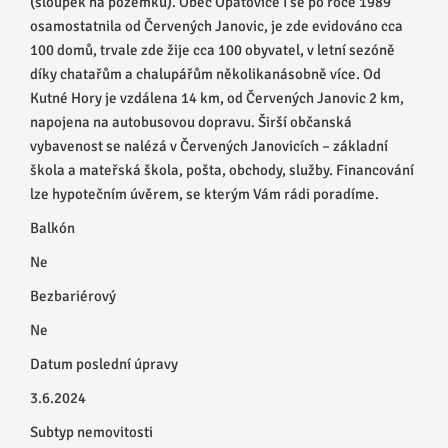
(sloupek na pozemku). Obec Opatovice I se po roce 1989
osamostatnila od Červených Janovic, je zde evidováno cca
100 domů, trvale zde žije cca 100 obyvatel, v letní sezóně
díky chatařům a chalupářům několikanásobně více. Od
Kutné Hory je vzdálena 14 km, od Červených Janovic 2 km,
napojena na autobusovou dopravu. Širší občanská
vybavenost se nalézá v Červených Janovicích – základní
škola a mateřská škola, pošta, obchody, služby. Financování
lze hypotečním úvěrem, se kterým Vám rádi poradíme.
Balkón
Ne
Bezbariérový
Ne
Datum poslední úpravy
3.6.2024
Subtyp nemovitosti