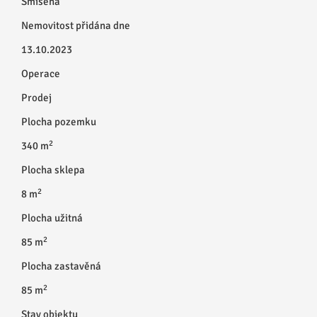
Smíšená
Nemovitost přidána dne
13.10.2023
Operace
Prodej
Plocha pozemku
2
340 m
Plocha sklepa
2
8 m
Plocha užitná
2
85 m
Plocha zastavěná
2
85 m
Stav objektu