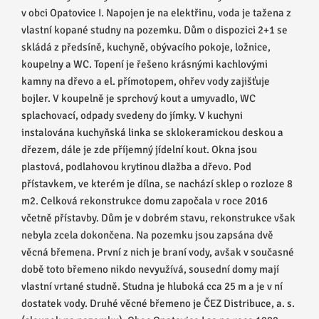
v obci Opatovice I. Napojen je na elektřinu, voda je tažena z
vlastní kopané studny na pozemku. Dům o dispozici 2+1 se
skládá z předsíně, kuchyně, obývacího pokoje, ložnice,
koupelny a WC. Topení je řešeno krásnými kachlovými
kamny na dřevo a el. přímotopem, ohřev vody zajišťuje
bojler. V koupelně je sprchový kout a umyvadlo, WC
splachovací, odpady svedeny do jímky. V kuchyni
instalována kuchyňská linka se sklokeramickou deskou a
dřezem, dále je zde příjemný jídelní kout. Okna jsou
plastová, podlahovou krytinou dlažba a dřevo. Pod
přístavkem, ve kterém je dílna, se nachází sklep o rozloze 8
m2. Celková rekonstrukce domu započala v roce 2016
včetně přístavby. Dům je v dobrém stavu, rekonstrukce však
nebyla zcela dokončena. Na pozemku jsou zapsána dvě
věcná břemena. První z nich je braní vody, avšak v současné
době toto břemeno nikdo nevyužívá, sousední domy mají
vlastní vrtané studně. Studna je hluboká cca 25 m a je v ní
dostatek vody. Druhé věcné břemeno je ČEZ Distribuce, a. s.