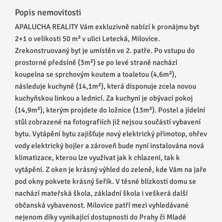
Popis nemovitosti
APALUCHA REALITY Vám exkluzivně nabízí k pronájmu byt
2+1 o velikosti 50 m² v ulici Letecká, Milovice.
Zrekonstruovaný byt je umístěn ve 2. patře. Po vstupu do
prostorné předsíně (3m²) se po levé straně nachází
koupelna se sprchovým koutem a toaletou (4,6m²),
následuje kuchyně (14,1m²), která disponuje zcela novou
kuchyňskou linkou a lednicí. Za kuchyní je obývací pokoj
(14,9m²), kterým projdete do ložnice (13m²). Postel a jídelní
stůl zobrazené na fotografiích již nejsou součástí vybavení
bytu. Vytápění bytu zajišťuje nový elektrický přímotop, ohřev
vody elektrický bojler a zároveň bude nyní instalována nová
klimatizace, kterou lze využívat jak k chlazení, tak k
vytápění. Z oken je krásný výhled do zeleně, kde Vám na jaře
pod okny pokvete krásný šeřík. V těsné blízkosti domu se
nachází mateřská škola, základní škola i veškerá další
občanská vybavenost. Milovice patří mezi vyhledávané
nejenom díky vynikající dostupnosti do Prahy či Mladé