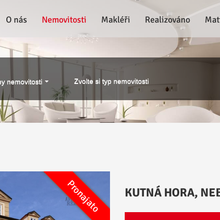
O nás
Nemovitosti
Makléři
Realizováno
Mat
Zvolte si typ nemovitosti
y nemovitosti
Pronajato
Pronájem
KUTNÁ HORA, NEB