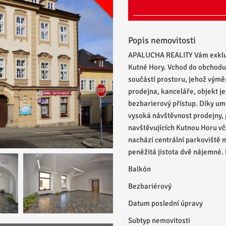
Popis nemovitosti
APALUCHA REALITY Vám exkluzi
Kutné Hory. Vchod do obchodu 
součástí prostoru, jehož výměr
prodejna, kanceláře, objekt j
bezbarierový přístup. Díky um
vysoká návštěvnost prodejny, 
navštěvujících Kutnou Horu vč
nachází centrální parkoviště 
peněžitá jistota dvě nájemné
Balkón
Bezbariérový
Datum poslední úpravy
Subtyp nemovitosti