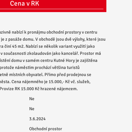
Cena v RK
vně nabízí k pronájmu obchodní prostory v centru
je z pasáže domu. V obchodě jsou dvě výlohy, které jsou
a činí 45 m2. Nabízí se několik variant využití jako
e v současnosti zkolaudován jako kancelář. Prostor má
ístění domu v samém centru Kutné Hory je zajištěna
protože náměstím prochází většina turistů
etně místních obyvatel. Přímo před prodejnou se
města. Cena nájemného je 15.000,- Kč vč. služeb,
. Provize RK 15.000 Kč hrazené nájemcem.
Ne
Ne
3.6.2024
Obchodní prostor