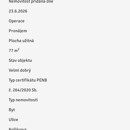
Nemovitost přidána dne
23.6.2026
Operace
Pronájem
Plocha užitná
2
77 m
Stav objektu
Velmi dobrý
Typ certifikátu PENB
č. 264/2020 Sb.
Typ nemovitosti
Byt
Ulice
Kollárova