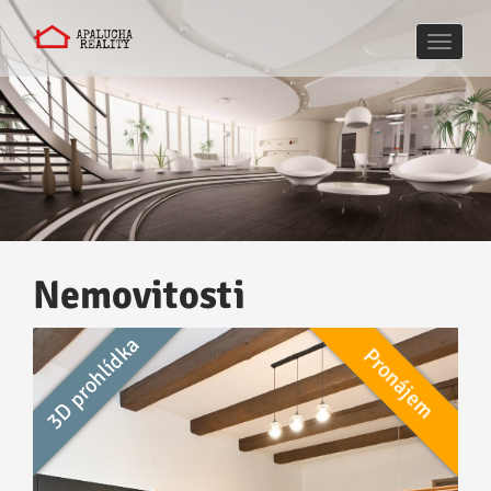
Naviga
Nemovitosti
3D prohlídka
Pronájem