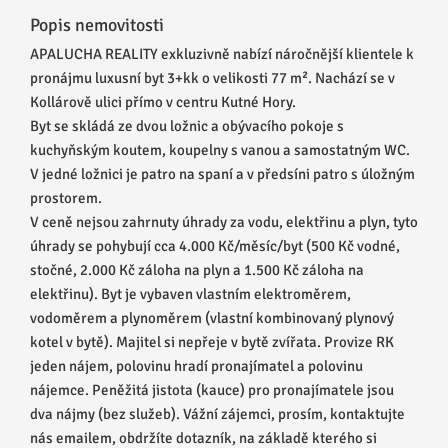
Popis nemovitosti
APALUCHA REALITY exkluzivně nabízí náročnější klientele k
pronájmu luxusní byt 3+kk o velikosti 77 m². Nachází se v
Kollárově ulici přímo v centru Kutné Hory.
Byt se skládá ze dvou ložnic a obývacího pokoje s
kuchyňským koutem, koupelny s vanou a samostatným WC.
V jedné ložnici je patro na spaní a v předsíni patro s úložným
prostorem.
V ceně nejsou zahrnuty úhrady za vodu, elektřinu a plyn, tyto
úhrady se pohybují cca 4.000 Kč/měsíc/byt (500 Kč vodné,
stočné, 2.000 Kč záloha na plyn a 1.500 Kč záloha na
elektřinu). Byt je vybaven vlastním elektroměrem,
vodoměrem a plynoměrem (vlastní kombinovaný plynový
kotel v bytě). Majitel si nepřeje v bytě zvířata. Provize RK
jeden nájem, polovinu hradí pronajímatel a polovinu
nájemce. Peněžitá jistota (kauce) pro pronajímatele jsou
dva nájmy (bez služeb). Vážní zájemci, prosím, kontaktujte
nás emailem, obdržíte dotazník, na základě kterého si