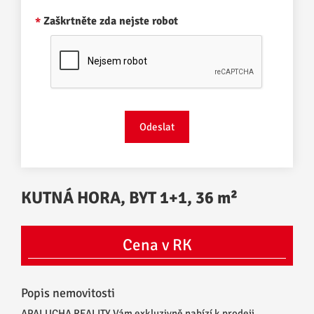
Zaškrtněte zda nejste robot
KUTNÁ HORA, BYT 1+1, 36 m²
Cena v RK
Popis nemovitosti
APALUCHA REALITY Vám exkluzivně nabízí k prodeji