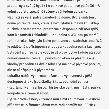
prostorný a světlý byt 1+1 o celkové podlahové ploše 36 m²,
velmi dobře dispozičně řešený s výhledem do parku.
Nachází se ve 2. patře panelového domu. Byt je umístěn v
domě po revitalizaci, který je bez výtahu a má vlastní sklep.
Kuchyň je samostatná, prostorná a disponuje zděnou spíží,
kam lze umístit i chladničku. Koupelna a WC jsou po starší
rekonstrukci, kdy bylo jádro postaveno ze sádrokartonu, WC
je oddělené s přístupem z chodby a koupelna pak z kuchyně.
Vytápění a ohřev teplé vody je dálkový. Byt vyžaduje alespoň
novou výmalbu, výměnu původních oken za plastová a je
vhodný pro jednu až dvě osoby. Byt má nové plynové potrubí,
ale není připojen k plynoměru.
Lokalita nabízí výbornou občanskou vybavenost v pěší
dostupnosti jako jsou školky, školy, obchodní centra
(Kaufland, Penny a Tesco), historické centrum města, parky,
koupaliště a zimní stadion.
Byt se prodává nevyklizený a může být zajímavou investiční
příležitostí. S financováním Vám rádi pomůžeme. PENB C.