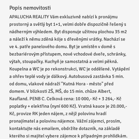
Popis nemovitosti
APALUCHA REALITY Vám exkluzivně nabízí k pronájmu
prostorný a světlý byt 1+1, velmi dobře dispozičně řešený s
nádherným výhledem. Byt disponuje užitnou plochou 35 m2
a náleží k němu zděná kóje s dřevěnými vrátky. Nachází se
ve 4. patře panelového domu. Byt je umístěn v domě s
bezbariérovým přístupem, nové vchodové dveře, schránky,
výtah, stoupačky. Kuchyň je samostatná a velmi pěkná.
Koupelna a WC je po rekonstrukci, WC je oddělené. Vytápění
a ohřev teplé vody je dálkový. Autobusová zastávka 5 min.
od domu, vlakové nádraží "Kutná Hora - město" před
domem. V blízkosti ZŠ, MŠ, do 15 min. chůze Albert,
Kaufland. PENB C. Celková cena: 10 000,- Kč + 3 264,- Kč
poplatky + elektřina (nyní 600 Kč). Vratná kauce je 20.000,-
Kč, provize RK jeden nájem, z nějž polovinu hradí
pronajímatel a polovinu nájemce. Vážní zájemci, prosím,
kontaktujte nás emailem, obdržíte dotazník, na základě
kterého si majitel vybere zájemce k případným prohlídkám.