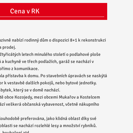
Cena v RK
vně nabízí rodinný dům o dispozici 8+1 k rekonstrukci
a prodej.
čtyřicátých letech minulého století o podlahové ploše
 a kuchyně ve třech podlažích, garáž se nachází v
 přímo z komunikace.
la přístavba k domu. Po stavebních úpravách se naskýtá
or k vestavbě dalších pokojů, nebo bytové jednotky.
ábytek, který se v domě nachází.
litě obce Kozojedy, mezi obcemi Mukařov a Kostelcem
hází veškerá občanská vybavenost, včetně nákupního
 dlouhodobě preferována, jako klidná oblast díky své
 oblasti se nachází rozlehlé lesy a množství rybníků.
m, houbaření atd.