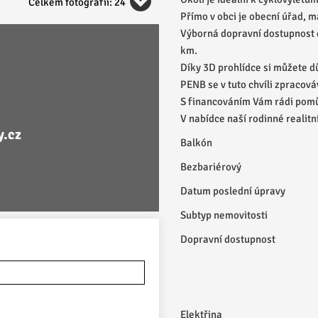
Celkem fotografií: 24
Přímo v obci je obecní úřad, 
Výborná dopravní dostupnost d
km.
Díky 3D prohlídce si můžete d
PENB se v tuto chvíli zpracov
S financováním Vám rádi pom
V nabídce naší rodinné realit
y.cz
Balkón
Bezbariérový
Datum poslední úpravy
Subtyp nemovitosti
Dopravní dostupnost
Elektřina