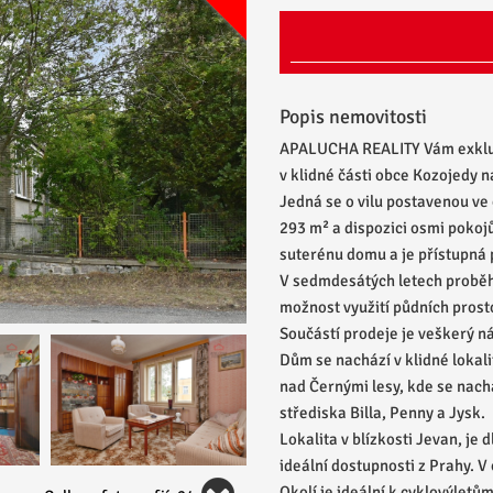
Popis nemovitosti
APALUCHA REALITY Vám exkluzi
v klidné části obce Kozojedy n
Jedná se o vilu postavenou ve 
293 m² a dispozici osmi pokojů
suterénu domu a je přístupná
V sedmdesátých letech proběh
možnost využití půdních prost
Součástí prodeje je veškerý n
Dům se nachází v klidné loka
nad Černými lesy, kde se nac
střediska Billa, Penny a Jysk.
Lokalita v blízkosti Jevan, je
ideální dostupnosti z Prahy. V
Okolí je ideální k cyklovýletů