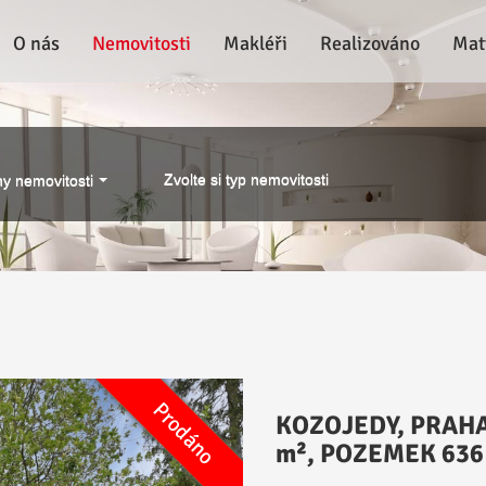
O nás
Nemovitosti
Makléři
Realizováno
Mat
Zvolte si typ nemovitosti
y nemovitosti
Prodáno
Prodej
KOZOJEDY, PRAHA
m², POZEMEK 636