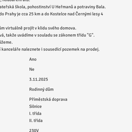
mateřská škola, pohostinství U Heřmanů a potraviny Bala.
o Prahy je cca 25 km a do Kostelce nad Černými lesy 4
ům virtuálně projít v klidu svého domova.
ává, takže uvádíme v souladu se zákonem třídu "G".
ůžeme.
ní kanceláře naleznete i sousedící pozemek na prodej.
Ano
Ne
3.11.2025
Rodinný dům
Příměstská doprava
Silnice
I. třída
II. třída
230V