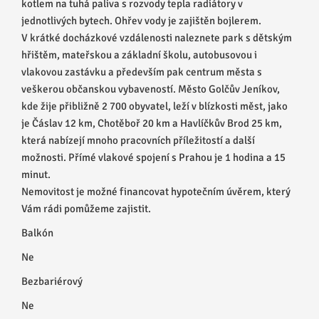
kotlem na tuhá paliva s rozvody tepla radiátory v
jednotlivých bytech. Ohřev vody je zajištěn bojlerem.
V krátké docházkové vzdálenosti naleznete park s dětským
hřištěm, mateřskou a základní školu, autobusovou i
vlakovou zastávku a především pak centrum města s
veškerou občanskou vybaveností. Město Golčův Jeníkov,
kde žije přibližně 2 700 obyvatel, leží v blízkosti měst, jako
je Čáslav 12 km, Chotěboř 20 km a Havlíčkův Brod 25 km,
která nabízejí mnoho pracovních příležitostí a další
možnosti. Přímé vlakové spojení s Prahou je 1 hodina a 15
minut.
Nemovitost je možné financovat hypotečním úvěrem, který
Vám rádi pomůžeme zajistit.
Balkón
Ne
Bezbariérový
Ne