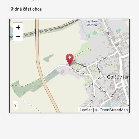
Klidná část obce
+
−
?
Leaflet
|
©
OpenStreetMap