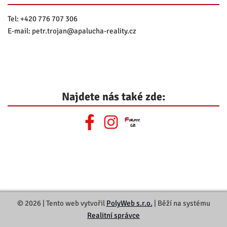
Tel:
+420 776 707 306
E-mail:
petr.trojan@
apalucha-reality.cz
Najdete nás také zde:
© 2026 | Tento web vytvořil
PolyWeb s.r.o.
| Běží na systému
Realitní správce