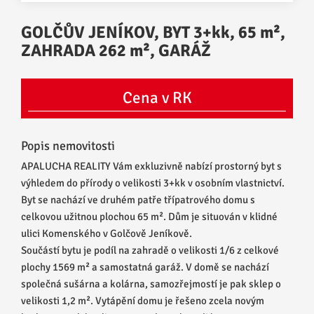
GOLČŮV JENÍKOV, BYT 3+kk, 65 m²,
ZAHRADA 262 m², GARÁŽ
Cena v RK
Popis nemovitosti
APALUCHA REALITY Vám exkluzivně nabízí prostorný byt s
výhledem do přírody o velikosti 3+kk v osobním vlastnictví.
Byt se nachází ve druhém patře třípatrového domu s
celkovou užitnou plochou 65 m². Dům je situován v klidné
ulici Komenského v Golčově Jeníkově.
Součástí bytu je podíl na zahradě o velikosti 1/6 z celkové
plochy 1569 m² a samostatná garáž. V domě se nachází
společná sušárna a kolárna, samozřejmostí je pak sklep o
velikosti 1,2 m². Vytápění domu je řešeno zcela novým