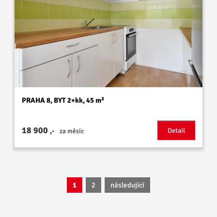
PRAHA 8, BYT 2+kk, 45 m²
18 900
,-
Detail
za měsíc
1
2
následující