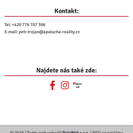
Kontakt:
Tel:
+420 776 707 306
E-mail:
petr.trojan@
apalucha-reality.cz
Najdete nás také zde:
© 2026 | Tento web vytvořil
PolyWeb s.r.o.
| Běží na systému