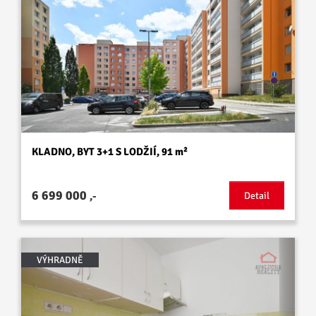
KLADNO, BYT 3+1 S LODŽIÍ, 91 m²
6 699 000
,-
Detail
VÝHRADNĚ