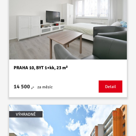
PRAHA 10, BYT 1+kk, 23 m²
14 500
,-
Detail
za měsíc
VÝHRADNĚ